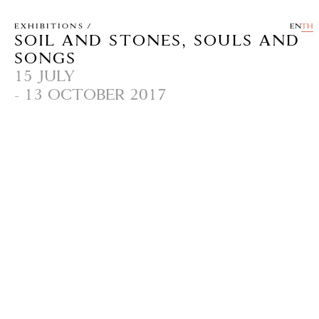
EXHIBITIONS /
EN
TH
SOIL AND STONES, SOULS AND
SONGS
15 JULY
- 13 OCTOBER 2017
หอศิลป์บ้านจิม ทอมป์สัน คาดิสต์ และพารา ไซต์
สนับสนุนโดย สถานเอกอัครราชทูตฝรั่งเศสประจำ
ประเทศไทย ยินดีนำเสนอ Soil and Stones,
Souls and Songs นิทรรศการสัญจรสำคัญชุด
ใหม่ คัดสรรขึ้น ขึ้นบนพื้นฐานของสายสัมพันธ์ของ
ความตึงเครียด และเรื่องเล่าที่พบเห็นได้จากความ
เป็นจริงในปัจจุบัน จากการผลิตเชิงศิลปะ
วัฒนธรรม และจากแนวคิดร่วมสมัยในเขตเอเชีย
และพื้นที่อื่นๆ โดย คอสมิน คอสตินาส และอินทิ
เกเรโร่